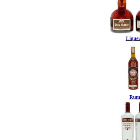
Lique
Rum